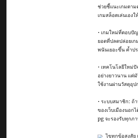
ช่วยชี้แนะเกมตาม
เกมสล็อตเล่นเองให
• เกมใหม่ที่ตอบปัญ
ยอดที่ปลดปล่อยเกม
พนันเยอะขึ้น ค้ำ
• เทคโนโลยีใหม่ปัจ
อย่างยาวนาน แต่มั
ใช้งานผ่านวัสดุอุป
• ระบบสมาชิก: ถ้
ของเว็บเมืองนอกได
pg จะรองรับทุกภาษ
ไขทุกข้อสงสัย