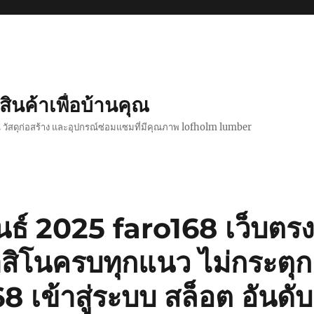
นค้าเพื่อบ้านคุณ
 วัสดุก่อสร้าง และอุปกรณ์ซ่อมแซมที่มีคุณภาพ lofholm lumber
นธ์ 2025 faro168 เว็บตร
คาสิโนครบทุกแนว ไม่กระตุก
68 เข้าสู่ระบบ สล็อต อันดับ