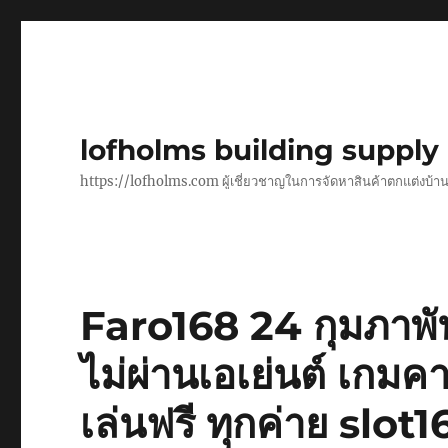
lofholms building supply สิ
https://lofholms.com ผู้เชี่ยวชาญในการจัดหาสินค้าตกแต่งบ้าน
Faro168 24 กุมภาพั
ไม่ผ่านเอเย่นต์ เกม
เล่นฟรี ทุกค่าย slot1