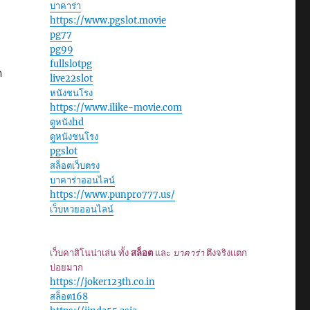
บาคาร่า
https://www.pgslot.movie
pg77
pg99
fullslotpg
ด
live22slot
หนังชนโรง
https://www.ilike-movie.com
ดูหนังhd
ดูหนังชนโรง
pgslot
สล็อตเว็บตรง
บาคาร่าออนไลน์
https://www.punpro777.us/
เว็บหวยออนไลน์
เว็บคาสิโนน่าเล่น ทั้ง
สล็อต
และ
บาคาร่า
ตึงจริงแตก
บ่อยมาก
https://joker123th.co.in
สล็อต168