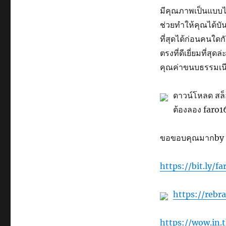
มีคุณภาพเป็นแบบไห
ช่วยทำให้คุณได้บ
ที่สุดได้ก่อนคนใดก
ตรงที่ดีเยี่ยมที่สุ
คุณค่าขนบธรรมเน
ดาวน์โหลด สล็
ต้องลอง faro168
ขอขอบคุณมากby
https://bit.ly/f
https://rebr
https://wow.in.