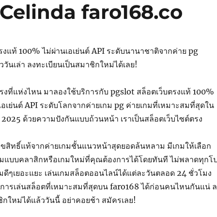
 Celinda faro168.co
รงแท้ 100% ไม่ผ่านเอเย่นต์ API ระดับนานาชาติจากค่าย pg
ววันเล่า ลงทะเบียนเป็นสมาชิกใหม่ได้เลย!
รงที่แห่งไหน มาลองใช้บริการกับ pgslot สล็อตเว็บตรงแท้ 100%
นเอเย่นต์ API ระดับโลกจากค่ายเกม pg ค่ายเกมที่เหมาะสมที่สุดใน
บปี 2025 ด้วยความปังกันแบบถ้วนหน้า เราเป็นสล็อตเว็บไซต์ตรง
ลิขสิทธิ์แท้จากค่ายเกมชั้นแนวหน้าสุดยอดล้นหลาม มีเกมให้เลือก
กมแบบคลาสิกหรือเกมใหม่ที่คุณต้องการได้โดยทันที ไม่พลาดทุกโ
รมดีๆเยอะแยะ เล่นเกมสล็อตออนไลน์ได้แต่ละวันตลอด 24 ชั่วโมง
การเล่นสล็อตที่เหมาะสมที่สุดบน faro168 ได้ก่อนคนไหนกันแน่ 
กใหม่ได้แล้ววันนี้ อย่าคอยช้า สมัครเลย!