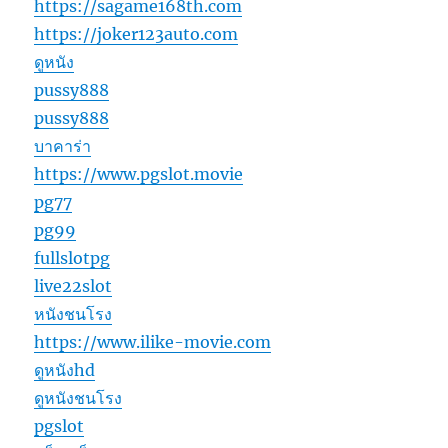
https://sagame168th.com
https://joker123auto.com
ดูหนัง
pussy888
pussy888
บาคาร่า
https://www.pgslot.movie
pg77
pg99
fullslotpg
live22slot
หนังชนโรง
https://www.ilike-movie.com
ดูหนังhd
ดูหนังชนโรง
pgslot