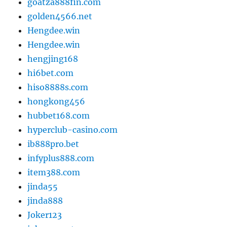
goatza888fin.com
golden4566.net
Hengdee.win
Hengdee.win
hengjing168
hi6bet.com
hiso8888s.com
hongkong456
hubbet168.com
hyperclub-casino.com
ib888pro.bet
infyplus888.com
item388.com
jinda55
jinda888
Joker123