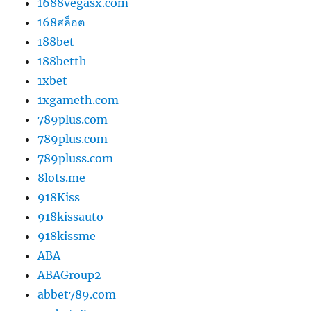
1688vegasx.com
168สล็อต
188bet
188betth
1xbet
1xgameth.com
789plus.com
789plus.com
789pluss.com
8lots.me
918Kiss
918kissauto
918kissme
ABA
ABAGroup2
abbet789.com