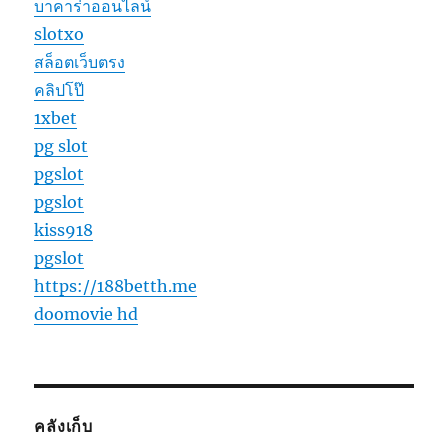
บาคาร่าออนไลน์
slotxo
สล็อตเว็บตรง
คลิปโป๊
1xbet
pg slot
pgslot
pgslot
kiss918
pgslot
https://188betth.me
doomovie hd
คลังเก็บ