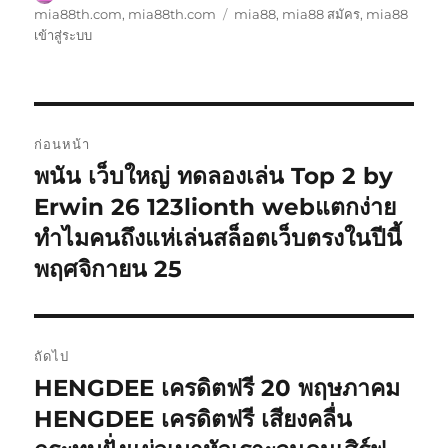
เขียน
เมื่อ
แบบ
หมู่
ป้าย
mia88th.com
,
mia88th.com
mia88
,
mia88 สมัคร
,
mia88
เรื่อง
กำกับ
เข้าสู่ระบบ
แนะแนว
ก่อนหน้า
เรื่อง
พนัน เว็บใหญ่ ทดลองเล่น Top 2 by
เรื่อง
ก่อน
Erwin 26 123lionth webแตกง่าย
หน้า:
ทำไมคนถึงแห่เล่นสล็อตเว็บตรงในปีนี้
พฤศจิกายน 25
ถัดไป
HENGDEE เครดิตฟรี 20 พฤษภาคม
เรื่อง
ต่อ
HENGDEE เครดิตฟรี เสียงคลื่น
ไป: