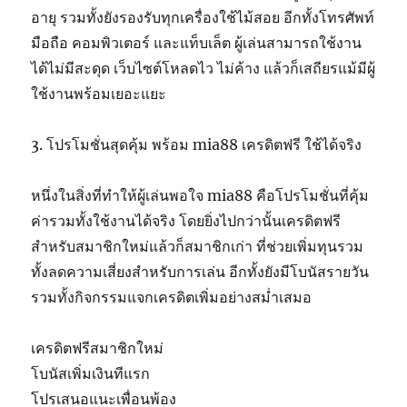
อายุ รวมทั้งยังรองรับทุกเครื่องใช้ไม้สอย อีกทั้งโทรศัพท์
มือถือ คอมพิวเตอร์ และแท็บเล็ต ผู้เล่นสามารถใช้งาน
ได้ไม่มีสะดุด เว็บไซต์โหลดไว ไม่ค้าง แล้วก็เสถียรแม้มีผู้
ใช้งานพร้อมเยอะแยะ
3. โปรโมชั่นสุดคุ้ม พร้อม mia88 เครดิตฟรี ใช้ได้จริง
หนึ่งในสิ่งที่ทำให้ผู้เล่นพอใจ mia88 คือโปรโมชั่นที่คุ้ม
ค่ารวมทั้งใช้งานได้จริง โดยยิ่งไปกว่านั้นเครดิตฟรี
สำหรับสมาชิกใหม่แล้วก็สมาชิกเก่า ที่ช่วยเพิ่มทุนรวม
ทั้งลดความเสี่ยงสำหรับการเล่น อีกทั้งยังมีโบนัสรายวัน
รวมทั้งกิจกรรมแจกเครดิตเพิ่มอย่างสม่ำเสมอ
เครดิตฟรีสมาชิกใหม่
โบนัสเพิ่มเงินทีแรก
โปรเสนอแนะเพื่อนพ้อง