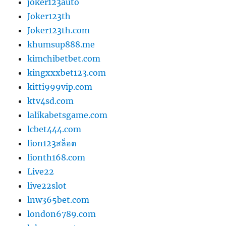
joker123auto
Joker123th
Joker123th.com
khumsup888.me
kimchibetbet.com
kingxxxbet123.com
kitti999vip.com
ktv4sd.com
lalikabetsgame.com
lcbet444.com
lion123สล็อต
lionth168.com
Live22
live22slot
lnw365bet.com
london6789.com