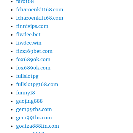
faro168
fcharoenkit168.com
fcharoenkit168.com
finnivips.com
fiwdee.bet
fiwdee.win
fizz169bet.com
fox689ok.com
fox689ok.com
fullslotpg
fullslotpg168.com
funny18
gaojing888
gem99ths.com
gem99ths.com
goatza888fin.com