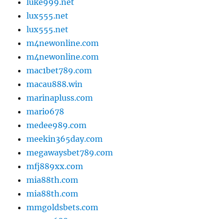
luke999.net
lux555.net
lux555.net
m4newonline.com
m4newonline.com
mac1bet789.com
macau888.win
marinapluss.com
mario678
medee989.com
meekin365day.com
megawaysbet789.com
mfj889xx.com
mia88th.com
mia88th.com
mmgoldsbets.com