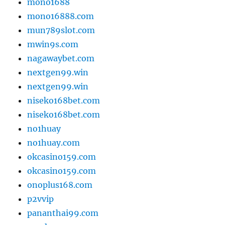
mono1688
mono16888.com
mun789slot.com
mwin9s.com
nagawaybet.com
nextgen99.win
nextgen99.win
niseko168bet.com
niseko168bet.com
no1huay
no1huay.com
okcasino159.com
okcasino159.com
onoplus168.com
p2vvip
pananthai99.com