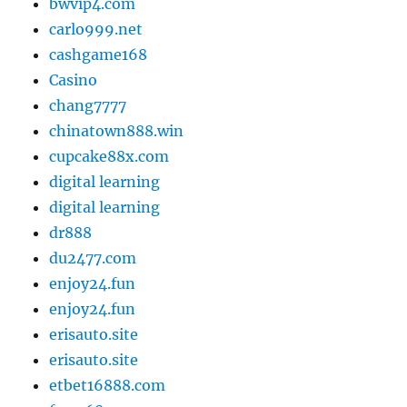
bwvip4.com
carlo999.net
cashgame168
Casino
chang7777
chinatown888.win
cupcake88x.com
digital learning
digital learning
dr888
du2477.com
enjoy24.fun
enjoy24.fun
erisauto.site
erisauto.site
etbet16888.com