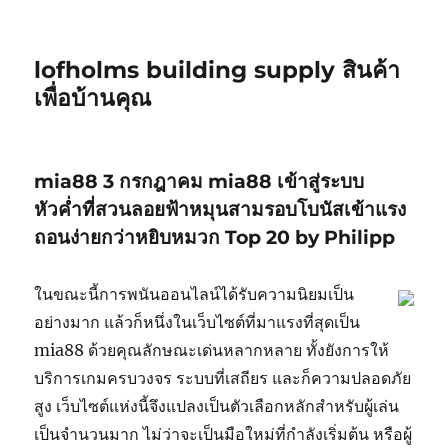
lofholms building supply สินค้า
เพื่อบ้านคุณ
mia88 3 กรกฎาคม mia88 เข้าสู่ระบบ
หัวค่ำที่สวนลอยฟ้าหมุนสามรอบโบนัสเข้าแรง
ถอนง่ายกว่าหยิบหมวก Top 20 by Philipp
ในขณะนี้การพนันออนไลน์ได้รับความนิยมเป็น
อย่างมาก แล้วก็หนึ่งในเว็บไซต์ที่มาแรงที่สุดเป็น
mia88 ด้วยคุณลักษณะเด่นหลากหลาย ทั้งยังการให้
บริการเกมครบวงจร ระบบที่เสถียร และก็ความปลอดภัย
สูง เว็บไซต์แห่งนี้จึงแปลงเป็นตัวเลือกหลักสำหรับผู้เล่น
เป็นจำนวนมาก ไม่ว่าจะเป็นมือใหม่ที่กำลังเริ่มต้น หรือผู้