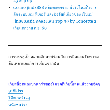
23 Sep 69
casino jinda888 สล็อตแตกง่าย มีจริงไหม? เจาะ
ลึกระบบเกม ฟีเจอร์ และปัจจัยที่เกี่ยวข้อง เว็บแม่
Jin888.asia ทดลองเล่น Top 99 by Concetta 2
เว็บแตกง่าย ก.ย. 69
การบรรลุเป้าหมายมักมาพร้อมกับการยินยอมรับความ
ล้มเหลวและก็การเรียนจากมัน
เว็บสล็อตและบาคาร่าของโครตดีเว็บนี้เล่นแล้วรวยจัดๆ
918kiss
โจ๊กเกอร์123
หนังชนโรง