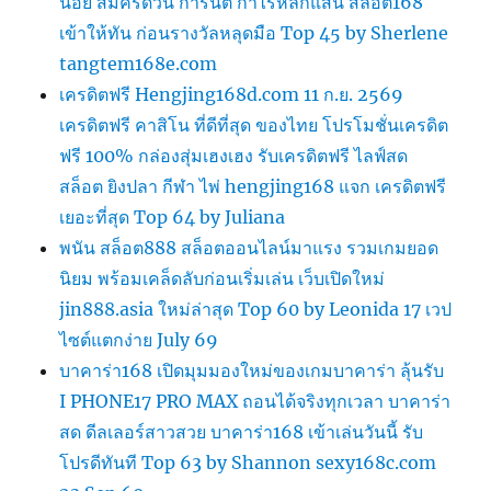
น้อย สมัครด่วน การันตี กำไรหลักแสน สล็อต168
เข้าให้ทัน ก่อนรางวัลหลุดมือ Top 45 by Sherlene
tangtem168e.com
เครดิตฟรี Hengjing168d.com 11 ก.ย. 2569
เครดิตฟรี คาสิโน ที่ดีที่สุด ของไทย โปรโมชั่นเครดิต
ฟรี 100% กล่องสุ่มเฮงเฮง รับเครดิตฟรี ไลฟ์สด
สล็อต ยิงปลา กีฬา ไพ่ hengjing168 แจก เครดิตฟรี
เยอะที่สุด Top 64 by Juliana
พนัน สล็อต888 สล็อตออนไลน์มาแรง รวมเกมยอด
นิยม พร้อมเคล็ดลับก่อนเริ่มเล่น เว็บเปิดใหม่
jin888.asia ใหม่ล่าสุด Top 60 by Leonida 17 เวป
ไซต์แตกง่าย July 69
บาคาร่า168 เปิดมุมมองใหม่ของเกมบาคาร่า ลุ้นรับ
I PHONE17 PRO MAX ถอนได้จริงทุกเวลา บาคาร่า
สด ดีลเลอร์สาวสวย บาคาร่า168 เข้าเล่นวันนี้ รับ
โปรดีทันที Top 63 by Shannon sexy168c.com