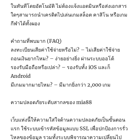
ในทันทีโดยอัตโนมัติ ไม่ต้องแจ้งแอดมินหรือส่งเอกสาร
ใดๆสามารถนำเครดิตไปเล่นเกมสล็อต คาสิโน หรือเกม
กีฬาได้ทั้งผอง
คำถามที่พบมาก (FAQ)
ลงทะเบียนเสียค่าใช้จ่ายหรือไม่? – ไม่เสียค่าใช้จ่าย
ถอนเงินยากไหม? – ง่ายอย่างยิ่ง ผ่านระบบออโต้
รองรับมือถือหรือเปล่า? – รองรับทั้ง iOS และก็
Android
มีเกมมากมายไหม? – มีมากยิ่งกว่า 2,000 เกม
ความปลอดภัยระดับสากลของ mia88
เว็บแห่งนี้ให้ความใส่ใจด้านความปลอดภัยเป็นขั้นตอน
แรก ใช้ระบบเข้ารหัสข้อมูลแบบ SSL เพื่อปกป้องการรั่ว
ไหลของข้อมูล รวมทั้งระบบพิจารณาความเปลี่ยนไป