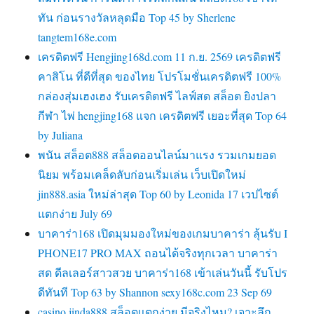
ทัน ก่อนรางวัลหลุดมือ Top 45 by Sherlene
tangtem168e.com
เครดิตฟรี Hengjing168d.com 11 ก.ย. 2569 เครดิตฟรี
คาสิโน ที่ดีที่สุด ของไทย โปรโมชั่นเครดิตฟรี 100%
กล่องสุ่มเฮงเฮง รับเครดิตฟรี ไลฟ์สด สล็อต ยิงปลา
กีฬา ไพ่ hengjing168 แจก เครดิตฟรี เยอะที่สุด Top 64
by Juliana
พนัน สล็อต888 สล็อตออนไลน์มาแรง รวมเกมยอด
นิยม พร้อมเคล็ดลับก่อนเริ่มเล่น เว็บเปิดใหม่
jin888.asia ใหม่ล่าสุด Top 60 by Leonida 17 เวปไซต์
แตกง่าย July 69
บาคาร่า168 เปิดมุมมองใหม่ของเกมบาคาร่า ลุ้นรับ I
PHONE17 PRO MAX ถอนได้จริงทุกเวลา บาคาร่า
สด ดีลเลอร์สาวสวย บาคาร่า168 เข้าเล่นวันนี้ รับโปร
ดีทันที Top 63 by Shannon sexy168c.com 23 Sep 69
casino jinda888 สล็อตแตกง่าย มีจริงไหม? เจาะลึก