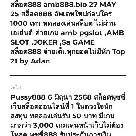
เรื่อง
สล็อต888 amb888.bio 27 MAY
เรื่อง
ก่อน
25 สล็อต888 อัพเดทใหม่ก่อนใคร
หน้า:
1000 เท่า ทดลองเล่นสล็อต ไม่ผ่าน
เอเย่นต์ ค่ายเกม amb pgslot ,AMB
SLOT ,JOKER ,Sa GAME
สล็อต888 จ่ายเต็มทุกยอดไม่มีหัก Top
21 by Adan
ถัดไป
Pussy888 6 มิถุนา 2568 สล็อตพุซซี่
เรื่อง
ต่อ
เว็บสล็อตออนไลน์ที่ 1 ในดวงใจนัก
ไป:
ลงทุน ทดลองเล่นรับ 50 บาท มีเกม
มากว่า 3,000 เกมเล่นหน้าเว็บไม่ต้อง
โหลด พุซซี่888 รับประกันการเงิน