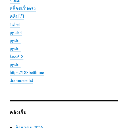
slotxo
สล็อตเว็บตรง
คลิปโป๊
1xbet
pg slot
pgslot
pgslot
kiss918
pgslot
https://188betth.me
doomovie hd
คลังเก็บ
สิงหาคม 2026