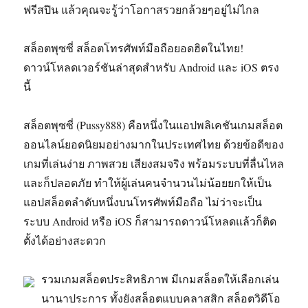
ฟรีสปิน แล้วคุณจะรู้ว่าโอกาสรวยกล้วยๆอยู่ไม่ไกล
สล็อตพุซซี่ สล็อตโทรศัพท์มือถือยอดฮิตในไทย!
ดาวน์โหลดเวอร์ชันล่าสุดสำหรับ Android และ iOS ตรง
นี้
สล็อตพุซซี่ (Pussy888) คือหนึ่งในแอปพลิเคชันเกมสล็อต
ออนไลน์ยอดนิยมอย่างมากในประเทศไทย ด้วยข้อดีของ
เกมที่เล่นง่าย ภาพสวย เสียงสมจริง พร้อมระบบที่ลื่นไหล
และก็ปลอดภัย ทำให้ผู้เล่นคนจำนวนไม่น้อยยกให้เป็น
แอปสล็อตลำดับหนึ่งบนโทรศัพท์มือถือ ไม่ว่าจะเป็น
ระบบ Android หรือ iOS ก็สามารถดาวน์โหลดแล้วก็ติด
ตั้งได้อย่างสะดวก
รวมเกมสล็อตประสิทธิภาพ มีเกมสล็อตให้เลือกเล่น
นานาประการ ทั้งยังสล็อตแบบคลาสสิก สล็อตวิดีโอ