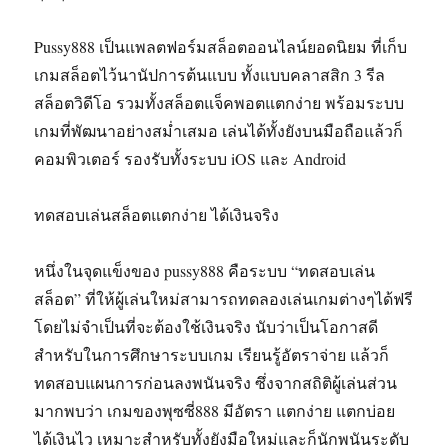
Pussy888 เป็นแพลตฟอร์มสล็อตออนไลน์ยอดนิยม ที่เก็บ
เกมสล็อตไว้นานัปการต้นแบบ ทั้งแบบคลาสสิก 3 รีล
สล็อตวิดีโอ รวมทั้งสล็อตแจ็คพอตแตกง่าย พร้อมระบบ
เกมที่พัฒนาอย่างสม่ำเสมอ เล่นได้ทั้งยังบนมือถือแล้วก็
คอมพิวเตอร์ รองรับทั้งระบบ iOS และ Android
ทดสอบเล่นสล็อตแตกง่าย ได้เงินจริง
หนึ่งในจุดแข็งของ pussy888 คือระบบ “ทดสอบเล่น
สล็อต” ที่ให้ผู้เล่นใหม่สามารถทดลองเล่นเกมต่างๆได้ฟรี
โดยไม่จำเป็นที่จะต้องใช้เงินจริง นับว่าเป็นโอกาสดี
สำหรับในการศึกษาระบบเกม เรียนรู้อัตราจ่าย แล้วก็
ทดสอบแผนการก่อนลงพนันจริง ซึ่งจากสถิติผู้เล่นส่วน
มากพบว่า เกมของพุซซี่888 มีอัตรา แตกง่าย แตกบ่อย
ได้เงินไว เหมาะสำหรับทั้งยังมือใหม่และก็นักพนันระดับ