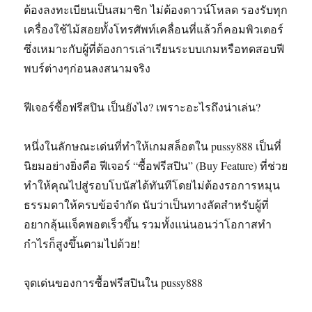
ต้องลงทะเบียนเป็นสมาชิก ไม่ต้องดาวน์โหลด รองรับทุก
เครื่องใช้ไม้สอยทั้งโทรศัพท์เคลื่อนที่แล้วก็คอมพิวเตอร์
ซึ่งเหมาะกับผู้ที่ต้องการเล่าเรียนระบบเกมหรือทดสอบฟี
พบร์ต่างๆก่อนลงสนามจริง
ฟีเจอร์ซื้อฟรีสปิน เป็นยังไง? เพราะอะไรถึงน่าเล่น?
หนึ่งในลักษณะเด่นที่ทำให้เกมสล็อตใน pussy888 เป็นที่
นิยมอย่างยิ่งคือ ฟีเจอร์ “ซื้อฟรีสปิน” (Buy Feature) ที่ช่วย
ทำให้คุณไปสู่รอบโบนัสได้ทันทีโดยไม่ต้องรอการหมุน
ธรรมดาให้ครบข้อจำกัด นับว่าเป็นทางลัดสำหรับผู้ที่
อยากลุ้นแจ็คพอตเร็วขึ้น รวมทั้งแน่นอนว่าโอกาสทำ
กำไรก็สูงขึ้นตามไปด้วย!
จุดเด่นของการซื้อฟรีสปินใน pussy888