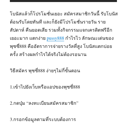
โบนัสแล้วก็โปรโมชั่นเยอะ สมัครสมาชิกวันนี้ รับโบนัส
ต้อนรับโดยทันที และก็ยังมีโปรโมชั่นรายวัน ราย
สัปดาห์ คืนยอดเสีย รวมทั้งกิจกรรมแจกเครดิตฟรีอีก
เยอะมาก แตกง่าย
pussy888
กำไรไว ลักษณะเด่นของ
พุซซี่888 คืออัตราการจ่ายรางวัลที่สูง โบนัสแตกบ่อย
ครั้ง สร้างผลกำไรได้จริงไม่ต้องรอนาน
วิธีสมัคร พุซซี่888 ง่ายๆไม่กี่ขั้นตอน
1.เข้าไปยังเว็บหรือแอปของพุซซี่888
2.กดปุ่ม “ลงทะเบียนสมัครสมาชิก”
3.กรอกข้อมูลตามที่ระบบต้องการ