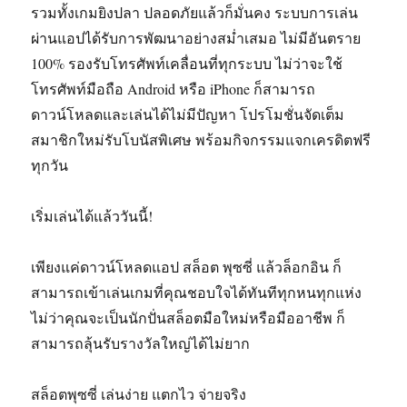
รวมทั้งเกมยิงปลา ปลอดภัยแล้วก็มั่นคง ระบบการเล่น
ผ่านแอปได้รับการพัฒนาอย่างสม่ำเสมอ ไม่มีอันตราย
100% รองรับโทรศัพท์เคลื่อนที่ทุกระบบ ไม่ว่าจะใช้
โทรศัพท์มือถือ Android หรือ iPhone ก็สามารถ
ดาวน์โหลดและเล่นได้ไม่มีปัญหา โปรโมชั่นจัดเต็ม
สมาชิกใหม่รับโบนัสพิเศษ พร้อมกิจกรรมแจกเครดิตฟรี
ทุกวัน
เริ่มเล่นได้แล้ววันนี้!
เพียงแค่ดาวน์โหลดแอป สล็อต พุซซี่ แล้วล็อกอิน ก็
สามารถเข้าเล่นเกมที่คุณชอบใจได้ทันทีทุกหนทุกแห่ง
ไม่ว่าคุณจะเป็นนักปั่นสล็อตมือใหม่หรือมืออาชีพ ก็
สามารถลุ้นรับรางวัลใหญ่ได้ไม่ยาก
สล็อตพุซซี่ เล่นง่าย แตกไว จ่ายจริง