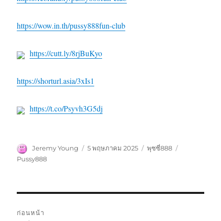
https://wow.in.th/pussy888fun-club
https://cutt.ly/8rjBuKyo
https://shorturl.asia/3xIs1
https://t.co/Psyvh3G5dj
ผู้
เขียน
หมวด
ป้าย
Jeremy Young
5 พฤษภาคม 2025
พุซซี่888
เขียน
เมื่อ
หมู่
กำกับ
Pussy888
แนะแนว
ก่อนหน้า