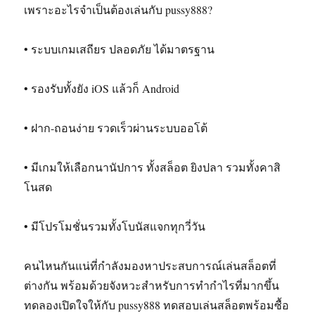
เพราะอะไรจำเป็นต้องเล่นกับ pussy888?
• ระบบเกมเสถียร ปลอดภัย ได้มาตรฐาน
• รองรับทั้งยัง iOS แล้วก็ Android
• ฝาก-ถอนง่าย รวดเร็วผ่านระบบออโต้
• มีเกมให้เลือกนานัปการ ทั้งสล็อต ยิงปลา รวมทั้งคาสิ
โนสด
• มีโปรโมชั่นรวมทั้งโบนัสแจกทุกวี่วัน
คนไหนกันแน่ที่กำลังมองหาประสบการณ์เล่นสล็อตที่
ต่างกัน พร้อมด้วยจังหวะสำหรับการทำกำไรที่มากขึ้น
ทดลองเปิดใจให้กับ pussy888 ทดสอบเล่นสล็อตพร้อมซื้อ