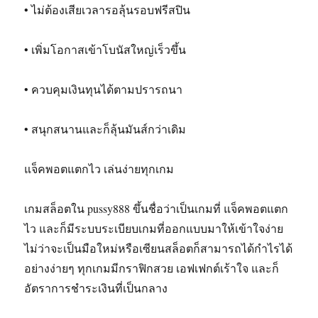
• ไม่ต้องเสียเวลารอลุ้นรอบฟรีสปิน
• เพิ่มโอกาสเข้าโบนัสใหญ่เร็วขึ้น
• ควบคุมเงินทุนได้ตามปรารถนา
• สนุกสนานและก็ลุ้นมันส์กว่าเดิม
แจ็คพอตแตกไว เล่นง่ายทุกเกม
เกมสล็อตใน pussy888 ขึ้นชื่อว่าเป็นเกมที่ แจ็คพอตแตก
ไว และก็มีระบบระเบียบเกมที่ออกแบบมาให้เข้าใจง่าย
ไม่ว่าจะเป็นมือใหม่หรือเซียนสล็อตก็สามารถได้กำไรได้
อย่างง่ายๆ ทุกเกมมีกราฟิกสวย เอฟเฟกต์เร้าใจ และก็
อัตราการชำระเงินที่เป็นกลาง