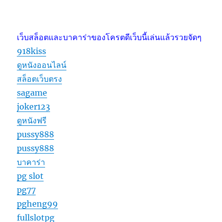
เว็บสล็อตและบาคาร่าของโครตดีเว็บนี้เล่นแล้วรวยจัดๆ
918kiss
ดูหนังออนไลน์
สล็อตเว็บตรง
sagame
joker123
ดูหนังฟรี
pussy888
pussy888
บาคาร่า
pg slot
pg77
pgheng99
fullslotpg