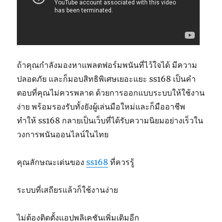
ถ้าคุณกำลังมองหาแพลตฟอร์มพนันที่ไว้ใจได้ มีความ
ปลอดภัย และก็มอบสิทธิพิเศษเยอะแยะ ss168 เป็นคำ
ตอบที่คุณไม่ควรพลาด ด้วยการออกแบบระบบให้ใช้งาน
ง่าย พร้อมรองรับทั้งยังผู้เล่นมือใหม่และก็มืออาชีพ
ทำให้ ss168 กลายเป็นเว็บที่ได้รับความนิยมอย่างเร็วใน
วงการพนันออนไลน์ในไทย
คุณลักษณะเด่นของ
ss168
ที่ควรรู้
ระบบที่เสถียรแล้วก็ใช้งานง่าย
ไม่ต้องติดตั้งแอปพลิเคชันเพิ่มเติมอีก