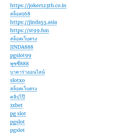
https://joker123th.co.in
สล็อต168
https://jinda55.asia
https://st99.fun
สล็อตเว็บตรง
JINDA888
pgslot99
พุซซี่888
บาคาร่าออนไลน์
slotxo
สล็อตเว็บตรง
คลิปโป๊
1xbet
pg slot
pgslot
pgslot