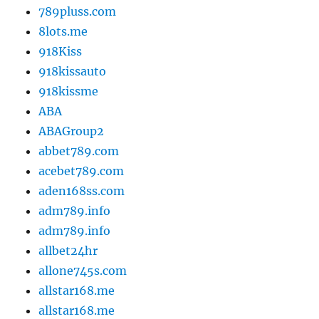
789pluss.com
8lots.me
918Kiss
918kissauto
918kissme
ABA
ABAGroup2
abbet789.com
acebet789.com
aden168ss.com
adm789.info
adm789.info
allbet24hr
allone745s.com
allstar168.me
allstar168.me