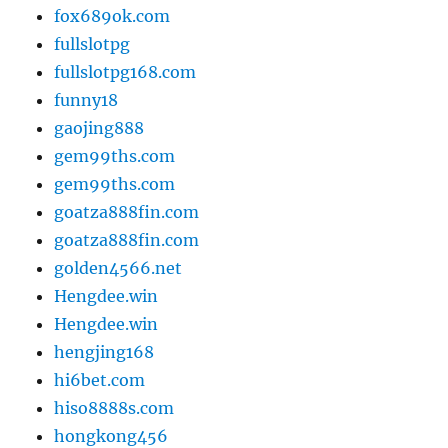
fox689ok.com
fullslotpg
fullslotpg168.com
funny18
gaojing888
gem99ths.com
gem99ths.com
goatza888fin.com
goatza888fin.com
golden4566.net
Hengdee.win
Hengdee.win
hengjing168
hi6bet.com
hiso8888s.com
hongkong456