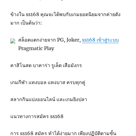
ข้างใน ss168 คุณจะได้พบกับเกมยอดนิยมจากค่ายดัง
มาก เป็นต้นว่า:
สล็อตแตกง่ายจาก PG, Joker,
ss168 เข้าสู่ระบบ
Pragmatic Play
คาสิโนสด บาคาร่า รูเล็ต เสือมังกร
เกมกีฬา แทงบอล แทงบาส ครบทุกคู่
สลากกินแบ่งออนไลน์ และเกมยิงปลา
แนวทางการสมัคร ss168
การ ss168 สมัคร ทำได้ง่ายมาก เพียงปฏิบัติตามขั้น