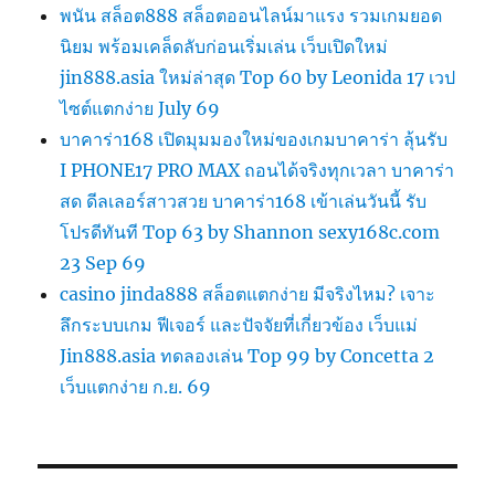
พนัน สล็อต888 สล็อตออนไลน์มาแรง รวมเกมยอด
นิยม พร้อมเคล็ดลับก่อนเริ่มเล่น เว็บเปิดใหม่
jin888.asia ใหม่ล่าสุด Top 60 by Leonida 17 เวป
ไซต์แตกง่าย July 69
บาคาร่า168 เปิดมุมมองใหม่ของเกมบาคาร่า ลุ้นรับ
I PHONE17 PRO MAX ถอนได้จริงทุกเวลา บาคาร่า
สด ดีลเลอร์สาวสวย บาคาร่า168 เข้าเล่นวันนี้ รับ
โปรดีทันที Top 63 by Shannon sexy168c.com
23 Sep 69
casino jinda888 สล็อตแตกง่าย มีจริงไหม? เจาะ
ลึกระบบเกม ฟีเจอร์ และปัจจัยที่เกี่ยวข้อง เว็บแม่
Jin888.asia ทดลองเล่น Top 99 by Concetta 2
เว็บแตกง่าย ก.ย. 69