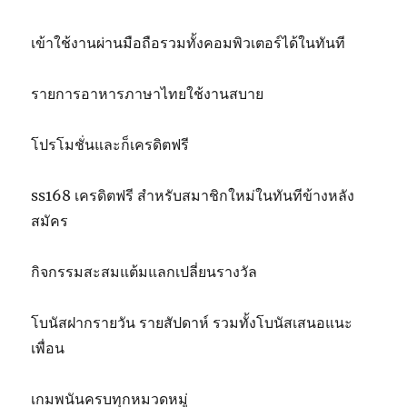
เข้าใช้งานผ่านมือถือรวมทั้งคอมพิวเตอร์ได้ในทันที
รายการอาหารภาษาไทยใช้งานสบาย
โปรโมชั่นและก็เครดิตฟรี
ss168 เครดิตฟรี สำหรับสมาชิกใหม่ในทันทีข้างหลัง
สมัคร
กิจกรรมสะสมแต้มแลกเปลี่ยนรางวัล
โบนัสฝากรายวัน รายสัปดาห์ รวมทั้งโบนัสเสนอแนะ
เพื่อน
เกมพนันครบทุกหมวดหมู่