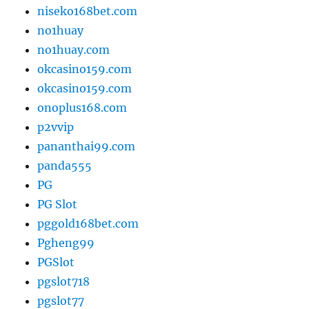
niseko168bet.com
no1huay
no1huay.com
okcasino159.com
okcasino159.com
onoplus168.com
p2vvip
pananthai99.com
panda555
PG
PG Slot
pggold168bet.com
Pgheng99
PGSlot
pgslot718
pgslot77