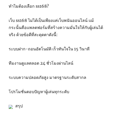
ทำไมต้องเลือก ss168?
เว็บ ss168 ไม่ได้เป็นเพียงแค่เว็บพนันออนไลน์ แม้
กระนั้นคือแพลตฟอร์มที่สร้างความมั่นใจให้กับผู้เล่นได้
จริง ด้วยข้อดีที่สะดุดตาดังนี้:
ระบบฝาก-ถอนอัตโนมัติ เร็วทันใจใน 15 วินาที
ทีมงานดูแลตลอด 24 ชั่วโมงผ่านไลน์
ระบบความปลอดภัยสูง มาตรฐานระดับสากล
โปรโมชั่นตอบปัญหาผู้เล่นทุกระดับ
สรุป