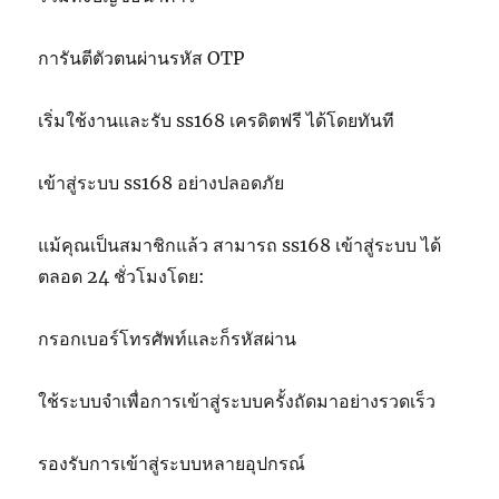
การันตีตัวตนผ่านรหัส OTP
เริ่มใช้งานและรับ ss168 เครดิตฟรี ได้โดยทันที
เข้าสู่ระบบ ss168 อย่างปลอดภัย
แม้คุณเป็นสมาชิกแล้ว สามารถ ss168 เข้าสู่ระบบ ได้
ตลอด 24 ชั่วโมงโดย:
กรอกเบอร์โทรศัพท์และก็รหัสผ่าน
ใช้ระบบจำเพื่อการเข้าสู่ระบบครั้งถัดมาอย่างรวดเร็ว
รองรับการเข้าสู่ระบบหลายอุปกรณ์