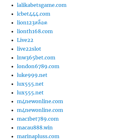
lalikabetsgame.com
lcbet444.com
lion123สล็อต
lionth168.com
Live22
live22slot
lnw365bet.com
london6789.com
luke999.net
lux555.net
lux555.net
m4newonline.com
m4newonline.com
mac1bet789.com
macau888.win
marinapluss.com