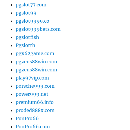
pgslot77.com
pgslot99
pgslot9999.co
pgslot999bets.com
pgslotfish
Pgslotth
pgx62game.com
pgzeus88win.com
pgzeus88win.com
play97vip.com
porsche999.com
power999.net
premium66.info
proded888x.com
PunPro66
PunPro66.com