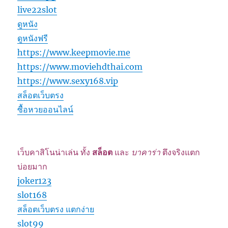
live22slot
ดูหนัง
ดูหนังฟรี
https://www.keepmovie.me
https://www.moviehdthai.com
https://www.sexy168.vip
สล็อตเว็บตรง
ซื้อหวยออนไลน์
เว็บคาสิโนน่าเล่น ทั้ง
สล็อต
และ
บาคาร่า
ตึงจริงแตก
บ่อยมาก
joker123
slot168
สล็อตเว็บตรง แตกง่าย
slot99