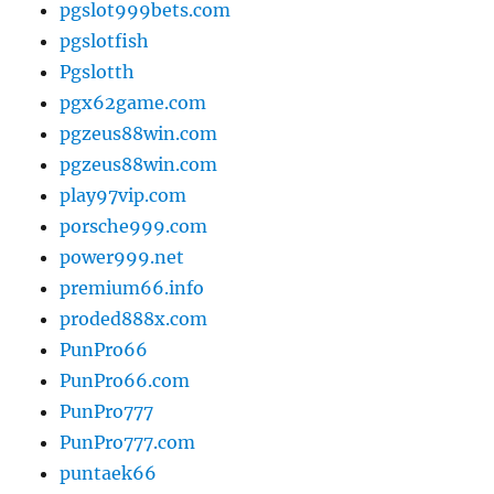
pgslot999bets.com
pgslotfish
Pgslotth
pgx62game.com
pgzeus88win.com
pgzeus88win.com
play97vip.com
porsche999.com
power999.net
premium66.info
proded888x.com
PunPro66
PunPro66.com
PunPro777
PunPro777.com
puntaek66