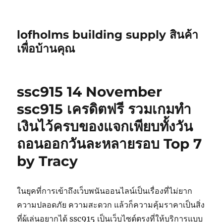
lofholms building supply สินค้า
เพื่อบ้านคุณ
ssc915 14 November
ssc915 เครดิตฟรี รวมเกมทำ
เงินไว้ครบของแจกเพียบทั้งวัน
ถอนออกวันละหลายรอบ Top 7
by Tracy
ในยุคที่การเข้าถึงเว็บพนันออนไลน์เป็นเรื่องที่ไม่ยาก
ความปลอดภัย ความสะดวก แล้วก็ความคุ้มราคาเป็นสิ่ง
ที่ผู้เล่นอยากได้ ssc915 เป็นเว็บไซต์ตรงที่ให้บริการแบบ