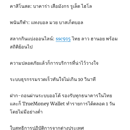
คาสิโนสด: บาคาร่า เสือมังกร รูเล็ต ไฮโล
พนันกีฬา: แทงบอล มวย บาสเก็ตบอล
สลากกินแบ่งออนไลน์:
ssc915
ไทย ลาว ฮานอย พร้อม
สถิติย้อนไป
ความปลอดภัยแล้วก็การบริการที่น่าไว้วางใจ
ระบบธุรกรรมรวดเร็วทันใจไม่เกิน 10 วินาที
ฝาก-ถอนผ่านระบบออโต้ รองรับทุกธนาคารในไทย
และก็ TrueMoney Wallet ทำรายการได้ตลอด 1 วัน
โดยไม่มีอย่างต่ำ
ใบสุทธิการปฏิบัติการจากต่างประเทศ