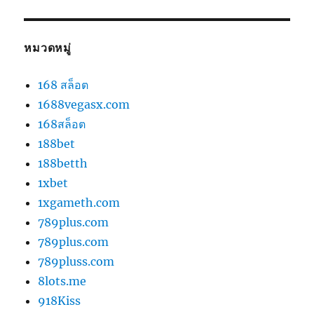
หมวดหมู่
168 สล็อต
1688vegasx.com
168สล็อต
188bet
188betth
1xbet
1xgameth.com
789plus.com
789plus.com
789pluss.com
8lots.me
918Kiss