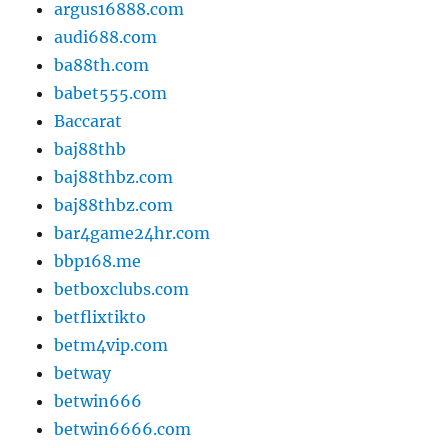
argus16888.com
audi688.com
ba88th.com
babet555.com
Baccarat
baj88thb
baj88thbz.com
baj88thbz.com
bar4game24hr.com
bbp168.me
betboxclubs.com
betflixtikto
betm4vip.com
betway
betwin666
betwin6666.com