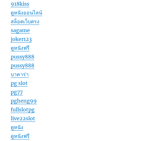
918kiss
ดูหนังออนไลน์
สล็อตเว็บตรง
sagame
joker123
ดูหนังฟรี
pussy888
pussy888
บาคาร่า
pg slot
pg77
pgheng99
fullslotpg
live22slot
ดูหนัง
ดูหนังฟรี