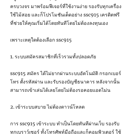
ครบวงจร มาพร้อมฟีเจอร์ที่ใช้งานง่าย รองรับทุกเครื่อง
ใช้ไม้สอย และก็โปรโมชันเด็ดอย่าง ssc915 เครดิตฟรี
ที่ช่วยให้คุณเริ่มได้โดยทันทีโดยไม่ต้องลงทุนเอง
เพราะเหตุใดต้องเลือก ssc915
1. ระบบสมัครสมาชิกที่เร็วรวมทั้งปลอดภัย
ssc915 สมัคร ได้ไม่ยากผ่านระบบอัตโนมัติ กรอกเบอร์
โทร ตั้งรหัสผ่าน และรับรองบัญชีธนาคาร หลังจากนั้น
สามารถเข้าเล่นได้เลยโดยไม่ต้องรอคอยแอดไม่น
2. เข้าระบบสบาย ไม่ต้องดาวน์โหลด
การ ssc915 เข้าระบบ ทำเป็นโดยทันทีผ่านเว็บ รองรับ
ทุกเบราว์เซอร์ ทั้งโทรศัพท์มือถือและก็คอมพิวเตอร์ ใช้