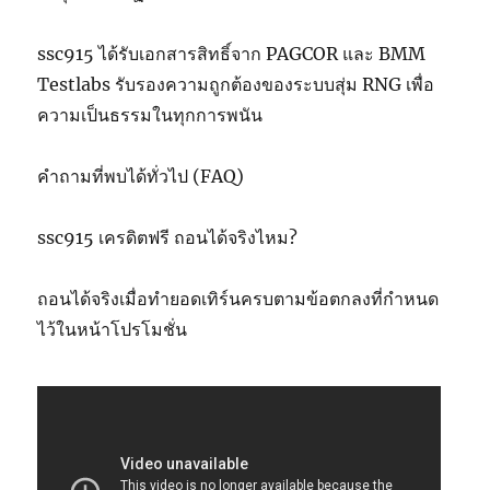
ssc915 ได้รับเอกสารสิทธิ์จาก PAGCOR และ BMM
Testlabs รับรองความถูกต้องของระบบสุ่ม RNG เพื่อ
ความเป็นธรรมในทุกการพนัน
คำถามที่พบได้ทั่วไป (FAQ)
ssc915 เครดิตฟรี ถอนได้จริงไหม?
ถอนได้จริงเมื่อทำยอดเทิร์นครบตามข้อตกลงที่กำหนด
ไว้ในหน้าโปรโมชั่น