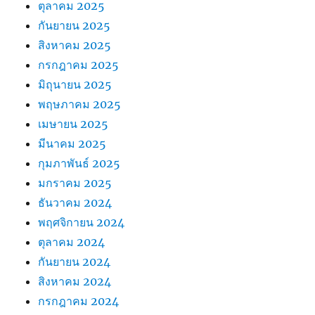
ตุลาคม 2025
กันยายน 2025
สิงหาคม 2025
กรกฎาคม 2025
มิถุนายน 2025
พฤษภาคม 2025
เมษายน 2025
มีนาคม 2025
กุมภาพันธ์ 2025
มกราคม 2025
ธันวาคม 2024
พฤศจิกายน 2024
ตุลาคม 2024
กันยายน 2024
สิงหาคม 2024
กรกฎาคม 2024