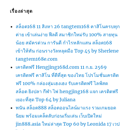
เรื่องล่าสุด
สล็อต168 11 สิงหา 26 tangtem168 คาสิโนครบทุก
ค่าย เข้าเล่นง่าย ฟีลดี สมาชิกใหม่รับ 100% สายทุน
น้อย สมัครด่วน การันตี กำไรหลักแสน สล็อต168
เข้าให้ทัน ก่อนรางวัลหลุดมือ Top 45 by Sherlene
tangtem168e.com
เครดิตฟรี Hengjing168d.com 11 ก.ย. 2569
เครดิตฟรี คาสิโน ที่ดีที่สุด ของไทย โปรโมชั่นเครดิต
ฟรี 100% กล่องสุ่มเฮงเฮง รับเครดิตฟรี ไลฟ์สด
สล็อต ยิงปลา กีฬา ไพ่ hengjing168 แจก เครดิตฟรี
เยอะที่สุด Top 64 by Juliana
พนัน สล็อต888 สล็อตออนไลน์มาแรง รวมเกมยอด
นิยม พร้อมเคล็ดลับก่อนเริ่มเล่น เว็บเปิดใหม่
jin888.asia ใหม่ล่าสุด Top 60 by Leonida 17 เวป