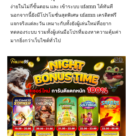
ง่ายในไม่กี่ขั้นตอน และ เข้าระบบ ufamn ได้ทันที
นอกจากนี้ยังมีโปรโมชั่นสุดพิเศษ ufamn เครดิตฟรี
แจกจริงแต่ละวัน เหมาะกับทั้งยังผู้เล่นใหม่ที่อยาก
ทดลองระบบ รวมทั้งผู้เล่นมือโปรที่มองหาความคุ้มค่า
มากยิ่งกว่าเว็บไซต์ทั่วไป