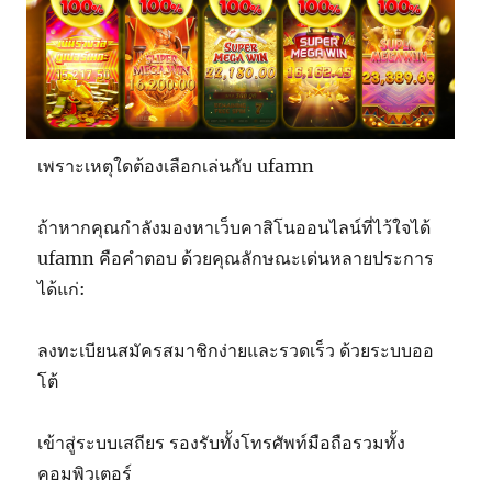
เพราะเหตุใดต้องเลือกเล่นกับ ufamn
ถ้าหากคุณกำลังมองหาเว็บคาสิโนออนไลน์ที่ไว้ใจได้
ufamn คือคำตอบ ด้วยคุณลักษณะเด่นหลายประการ
ได้แก่:
ลงทะเบียนสมัครสมาชิกง่ายและรวดเร็ว ด้วยระบบออ
โต้
เข้าสู่ระบบเสถียร รองรับทั้งโทรศัพท์มือถือรวมทั้ง
คอมพิวเตอร์