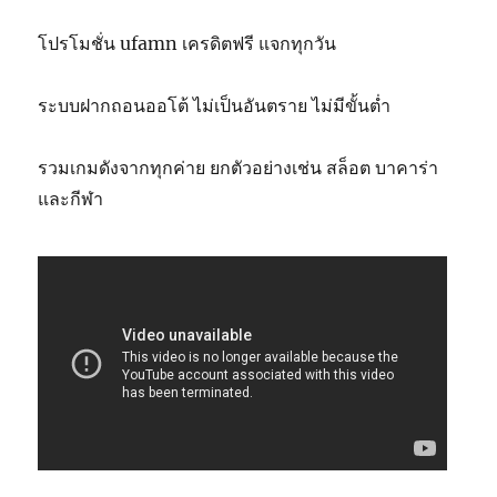
โปรโมชั่น ufamn เครดิตฟรี แจกทุกวัน
ระบบฝากถอนออโต้ ไม่เป็นอันตราย ไม่มีขั้นต่ำ
รวมเกมดังจากทุกค่าย ยกตัวอย่างเช่น สล็อต บาคาร่า
และกีฬา