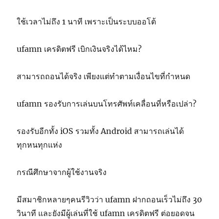
ใช้เวลาไม่ถึง 1 นาที เพราะเป็นระบบออโต้
ufamn เครดิตฟรี เบิกเงินจริงได้ไหม?
สามารถถอนได้จริง เพียงแต่ทำตามเงื่อนไขที่กำหนด
ufamn รองรับการเล่นบนโทรศัพท์เคลื่อนที่หรือเปล่า?
รองรับอีกทั้ง iOS รวมทั้ง Android สามารถเล่นได้
ทุกหนทุกแห่ง
กรณีศึกษาจากผู้ใช้งานจริง
มีสมาชิกหลายๆคนรีวิวว่า ufamn ฝากถอนเร็วไม่ถึง 30
วินาที และยังมีผู้เล่นที่ใช้ ufamn เครดิตฟรี ต่อยอดจน