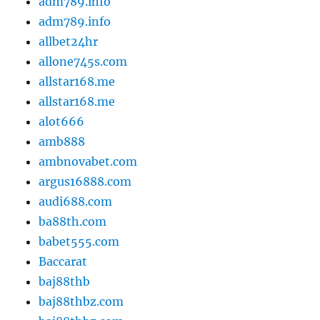
adm789.info
adm789.info
allbet24hr
allone745s.com
allstar168.me
allstar168.me
alot666
amb888
ambnovabet.com
argus16888.com
audi688.com
ba88th.com
babet555.com
Baccarat
baj88thb
baj88thbz.com