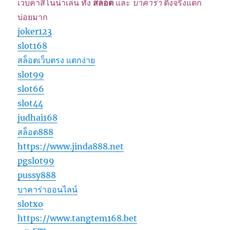
เว็บคาสิโนน่าเล่น ทั้ง
สล็อต
และ
บาคาร่า
ตึงจริงแตก
บ่อยมาก
joker123
slot168
สล็อตเว็บตรง แตกง่าย
slot99
slot66
slot44
judhai168
สล็อต888
https://www.jinda888.net
pgslot99
pussy888
บาคาร่าออนไลน์
slotxo
https://www.tangtem168.bet