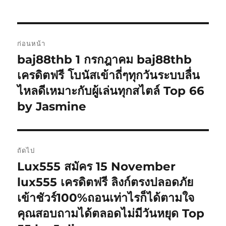
แนะแนว
ก่อนหน้า
เรื่อง
baj88thb 1 กรกฎาคม baj88thb
เรื่อง
ก่อน
เครดิตฟรี โบนัสเข้าถี่ๆทุกวันระบบลื่น
หน้า:
ไหลดีเหมาะกับผู้เล่นทุกสไตล์ Top 66
by Jasmine
ถัดไป
Lux555 สมัคร 15 November
เรื่อง
ต่อ
lux555 เครดิตฟรี ลิงก์ตรงปลอดภัย
ไป:
เข้าชัวร์100%ถอนเท่าไรก็ได้ตามใจ
คุณสอบถามได้ตลอดไม่มีวันหยุด Top