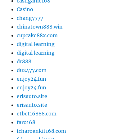
cashgame168
Casino
chang7777
chinatown888.win
cupcake88x.com
digital learning
digital learning
dr888
du2477.com
enjoy24.fun
enjoy24.fun
erisauto.site
erisauto.site
etbet16888.com
faro168
fcharoenkit168.com