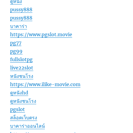
ดูหนัง
pussy888
pussy888
บาคาร่า
https://www.pgslot.movie
pg77
pg99
fullslotpg
live22slot
หนังชนโรง
https://www.ilike-movie.com
ดูหนังhd
ดูหนังชนโรง
pgslot
สล็อตเว็บตรง
บาคาร่าออนไลน์