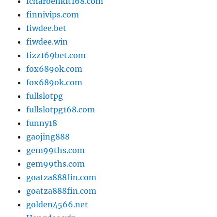
fcharoenkit168.com
finnivips.com
fiwdee.bet
fiwdee.win
fizz169bet.com
fox689ok.com
fox689ok.com
fullslotpg
fullslotpg168.com
funny18
gaojing888
gem99ths.com
gem99ths.com
goatza888fin.com
goatza888fin.com
golden4566.net