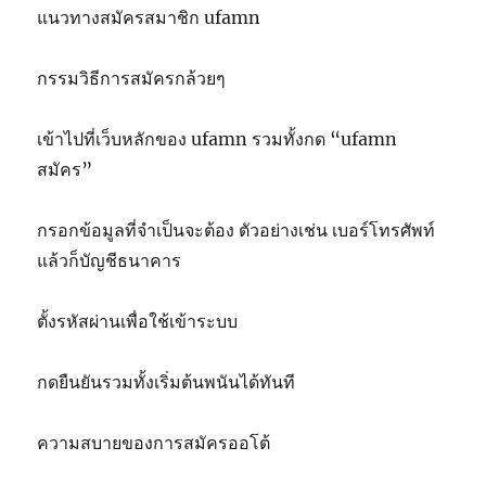
แนวทางสมัครสมาชิก ufamn
กรรมวิธีการสมัครกล้วยๆ
เข้าไปที่เว็บหลักของ ufamn รวมทั้งกด “ufamn
สมัคร”
กรอกข้อมูลที่จำเป็นจะต้อง ตัวอย่างเช่น เบอร์โทรศัพท์
แล้วก็บัญชีธนาคาร
ตั้งรหัสผ่านเพื่อใช้เข้าระบบ
กดยืนยันรวมทั้งเริ่มต้นพนันได้ทันที
ความสบายของการสมัครออโต้