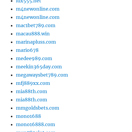
lux555.net
m4newonline.com
m4newonline.com
mac1bet789.com
macau888.win
marinapluss.com
mario678
medee989.com
meekin365day.com
megawaysbet789.com
mfj889xx.com
mia88th.com
mia88th.com
mmgoldsbets.com
mono1688
mono16888.com