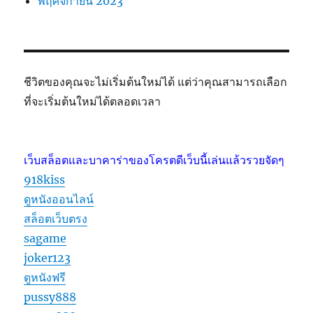
พฤศจิกายน 2023
ชีวิตของคุณจะไม่เริ่มต้นใหม่ได้ แต่ว่าคุณสามารถเลือก
ที่จะเริ่มต้นใหม่ได้ตลอดเวลา
เว็บสล็อตและบาคาร่าของโครตดีเว็บนี้เล่นแล้วรวยจัดๆ
918kiss
ดูหนังออนไลน์
สล็อตเว็บตรง
sagame
joker123
ดูหนังฟรี
pussy888