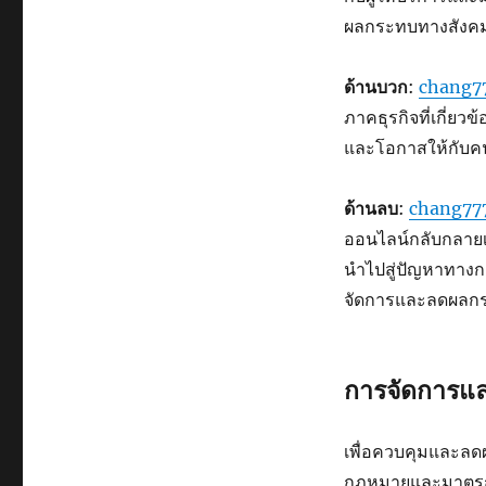
ผลกระทบทางสังคมท
ด้านบวก
:
chang77
ภาคธุรกิจที่เกี่ยว
และโอกาสให้กับ
ด้านลบ
:
chang777
ออนไลน์กลับกลายเ
นำไปสู่ปัญหาทางกา
จัดการและลดผลกระท
การจัดการแ
เพื่อควบคุมและลด
กฎหมายและมาตรกา