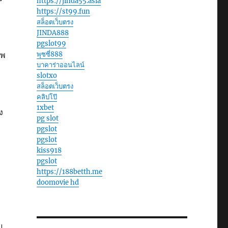
https://jinda55.asia
https://st99.fun
สล็อตเว็บตรง
JINDA888
pgslot99
ีพ
พุซซี่888
บาคาร่าออนไลน์
slotxo
สล็อตเว็บตรง
คลิปโป๊
1xbet
ง
pg slot
pgslot
pgslot
kiss918
pgslot
https://188betth.me
doomovie hd
ก
บ