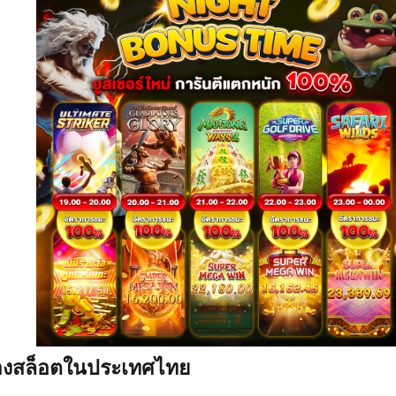
องสล็อตในประเทศไทย