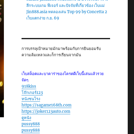
ลึกระบบเกม ฟีเจอร์ และปัจจัยที่เกี่ยวข้อง เว็บแม่
Jin888.asia ทดลองเล่น Top 99 by Concetta 2
เว็บแตกง่าย ก.ย. 69
การบรรลุเป้าหมายมักมาพร้อมกับการยินยอมรับ
ความล้มเหลวและก็การเรียนจากมัน
เว็บสล็อตและบาคาร่าของโครตดีเว็บนี้เล่นแล้วรวย
จัดๆ
918kiss
โจ๊กเกอร์123
หนังชนโรง
https://sagame168th.com
https://joker123auto.com
ดูหนัง
pussy888
pussy888