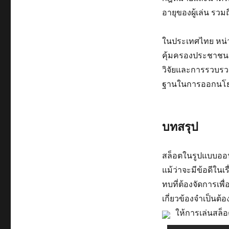
อายุของผู้เล่น รวม
ในประเทศไทย หน่วย
คุ้มครองประชาชน
วิจัยและการรวบรวมข
ฐานในการออกนโย
บทสรุป
สล็อตในรูปแบบออน
แม้ว่าจะมีข้อดีใน
ทบที่ต้องจัดการเพ
เกี่ยวข้องจำเป็นต
ให้การเล่นสล็