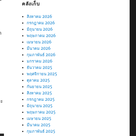
คลังเก็บ
สิงหาคม 2026
กรกฎาคม 2026
มิถุนายน 2026
า
พฤษภาคม 2026
เมษายน 2026
มีนาคม 2026
กุมภาพันธ์ 2026
มกราคม 2026
ธันวาคม 2025
พฤศจิกายน 2025
ตุลาคม 2025
กันยายน 2025
สิงหาคม 2025
กรกฎาคม 2025
ระ
มิถุนายน 2025
พฤษภาคม 2025
เมษายน 2025
มีนาคม 2025
กุมภาพันธ์ 2025