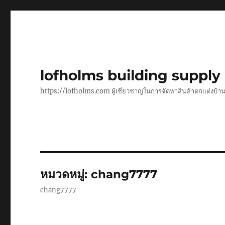
lofholms building supply สิ
https://lofholms.com ผู้เชี่ยวชาญในการจัดหาสินค้าตกแต่งบ้าน
หมวดหมู่:
chang7777
chang7777