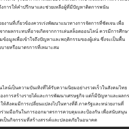
ถึงการให้คำปรึกษาและช่วยเหลือผู้ที่มีปัญหาติดการพนัน
งานที่เกี่ยวข้องควรเร่งพัฒนาแนวทางการจัดการที่ชัดเจน เพื่อ
จากผลกระทบที่อาจเกิดจากการเล่นสล็อตออนไลน์ ควรมีการศึกษ
้อมูลเพื่อเข้าใจถึงปัญหาและพฤติกรรมของผู้เล่น ซึ่งจะเป็นพื้น
บายหรือมาตรการที่เหมาะสม
ไลน์เป็นความบันเทิงที่ได้รับความนิยมอย่างรวดเร็วในสังคมไทย
เรื่องการสร้างรายได้และการพัฒนาเศรษฐกิจ แต่ก็มีปัญหาและผลก
ื่อให้สังคมมีการเปลี่ยนแปลงไปในทางที่ดี ภาครัฐและหน่วยงานที่
้องร่วมมือกันในการออกมาตรการควบคุมและป้องกัน เพื่อสนับสนุน
อตเป็นกิจกรรมที่สร้างสรรค์และปลอดภัยในอนาคต