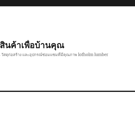
นค้าเพื่อบ้านคุณ
 วัสดุก่อสร้าง และอุปกรณ์ซ่อมแซมที่มีคุณภาพ lofholm lumber