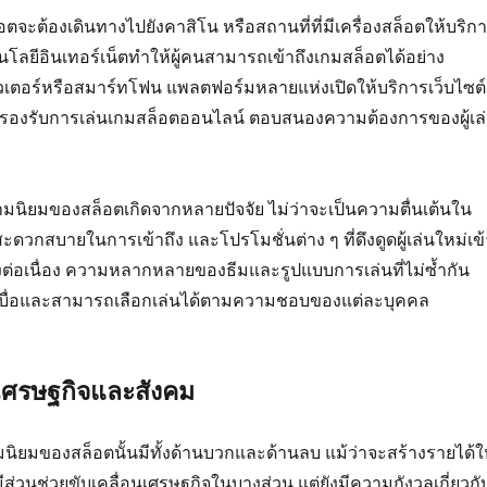
ตจะต้องเดินทางไปยังคาสิโน หรือสถานที่ที่มีเครื่องสล็อตให้บริก
โนโลยีอินเทอร์เน็ตทำให้ผู้คนสามารถเข้าถึงเกมสล็อตได้อย่าง
วเตอร์หรือสมาร์ทโฟน แพลตฟอร์มหลายแห่งเปิดให้บริการเว็บไซต์
ี่รองรับการเล่นเกมสล็อตออนไลน์ ตอบสนองความต้องการของผู้เล
นิยมของสล็อตเกิดจากหลายปัจจัย ไม่ว่าจะเป็นความตื่นเต้นใน
ดวกสบายในการเข้าถึง และโปรโมชั่นต่าง ๆ ที่ดึงดูดผู้เล่นใหม่เข้
งต่อเนื่อง ความหลากหลายของธีมและรูปแบบการเล่นที่ไม่ซ้ำกัน
วันเบื่อและสามารถเลือกเล่นได้ตามความชอบของแต่ละบุคคล
เศรษฐกิจและสังคม
ยมของสล็อตนั้นมีทั้งด้านบวกและด้านลบ แม้ว่าจะสร้างรายได้ใ
มีส่วนช่วยขับเคลื่อนเศรษฐกิจในบางส่วน แต่ยังมีความกังวลเกี่ยวกั