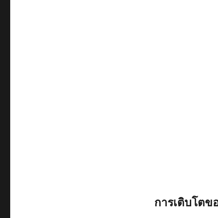
การเติบโตข