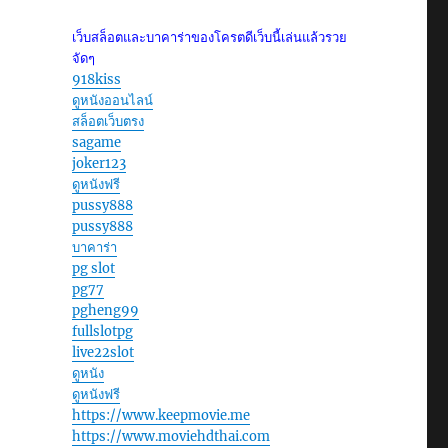
เว็บสล็อตและบาคาร่าของโครตดีเว็บนี้เล่นแล้วรวย
จัดๆ
918kiss
ดูหนังออนไลน์
สล็อตเว็บตรง
sagame
joker123
ดูหนังฟรี
pussy888
pussy888
บาคาร่า
pg slot
pg77
pgheng99
fullslotpg
live22slot
ดูหนัง
ดูหนังฟรี
https://www.keepmovie.me
https://www.moviehdthai.com